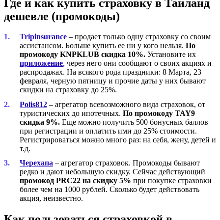
Где и как купить страховку в Таиланд
дешевле (промокоды)
Tripinsurance
– продает только одну страховку со своим
ассистансом. Больше купить ее ни у кого нельзя.
По
промокоду KNPKLUB скидка 10%.
Установите их
приложение
, через него они сообщают о своих акциях и
распродажах. На всякого рода праздники: 8 Марта, 23
февраля, черную пятницу и прочие даты у них бывают
скидки на страховку до 25%.
Polis812
– агрегатор всевозможного вида страховок, от
туристических до ипотечных.
По промокоду TAY9
скидка 9%.
Еще можно получить 500 бонусных баллов
при регистрации и оплатить ими до 25% стоимости.
Регистрироваться можно много раз: на себя, жену, детей и
т.д.
Черехапа
– агрегатор страховок. Промокоды бывают
редко и дают небольшую скидку. Сейчас действующий
промокод PRC22 на скидку 5%
при покупке страховки
более чем на 1000 рублей. Сколько будет действовать
акция, неизвестно.
Как пользоваться страховкой в