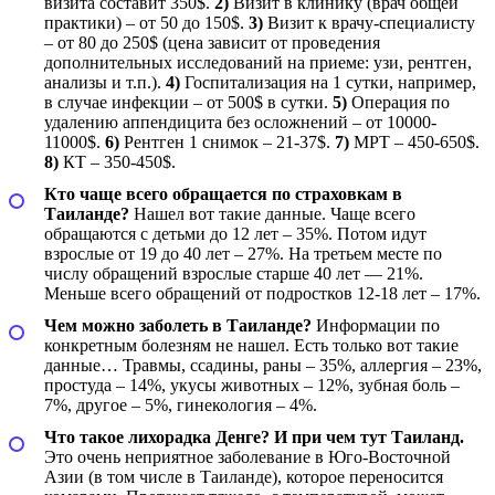
визита составит 350$.
2)
Визит в клинику (врач общей
практики) – от 50 до 150$.
3)
Визит к врачу-специалисту
– от 80 до 250$ (цена зависит от проведения
дополнительных исследований на приеме: узи, рентген,
анализы и т.п.).
4)
Госпитализация на 1 сутки, например,
в случае инфекции – от 500$ в сутки.
5)
Операция по
удалению аппендицита без осложнений – от 10000-
11000$.
6)
Рентген 1 снимок – 21-37$.
7)
МРТ – 450-650$.
8)
КТ – 350-450$.
Кто чаще всего обращается по страховкам в
Таиланде?
Нашел вот такие данные. Чаще всего
обращаются с детьми до 12 лет – 35%. Потом идут
взрослые от 19 до 40 лет – 27%. На третьем месте по
числу обращений взрослые старше 40 лет — 21%.
Меньше всего обращений от подростков 12-18 лет – 17%.
Чем можно заболеть в Таиланде?
Информации по
конкретным болезням не нашел. Есть только вот такие
данные… Травмы, ссадины, раны – 35%, аллергия – 23%,
простуда – 14%, укусы животных – 12%, зубная боль –
7%, другое – 5%, гинекология – 4%.
Что такое лихорадка Денге? И при чем тут Таиланд.
Это очень неприятное заболевание в Юго-Восточной
Азии (в том числе в Таиланде), которое переносится