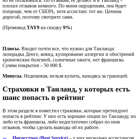
но не пользовался. По отзывам, ее делают и в Таиланд –
плохих отзывов немного. По моим ощущениям, она будет
попроще, чем от СБЕРА, хотя ассистанс тот же. Ценник
дорогой, поэтому смотрите сами.
(Промокод
TAY9
на скидку
9%
)
Цены на ТИНЬКОФФ со скидкой 9% →
Плюсы.
Входит почти все, что нужно для Таиланда:
лихорадка Денге, ковид, купирование аллергии и обострений
хронические болезней, солнечные ожоги, нет франшизы.
Сумма покрытия – 50 000 $.
Минусы.
Недешевая, нельзя купить, находясь за границей.
Страховки в Таиланд, у которых есть
шанс попасть в рейтинг
В этом разделе я поместил страховки, которые претендуют
попасть в рейтинг. У них есть хорошие опции по Таиланду, но
либо есть франшиза, либо недостаточно собрал по ним
отзывов, чтобы сделать выводы об их работе.
Ингосстрах (Best Service)
– у них несколько ассистансов