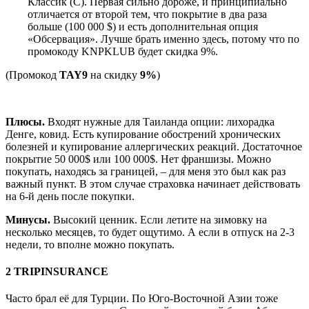
Классик (С). Первая сильно дороже, и принципиально
отличается от второй тем, что покрытие в два раза
больше (100 000 $) и есть дополнительная опция
«Обсервация». Лучше брать именно здесь, потому что по
промокоду KNPKLUB будет скидка 9%.
(Промокод
TAY9
на скидку
9%
)
Альфа + Савитар на Polis812 со скидкой 9% →
Плюсы.
Входят нужные для Таиланда опции: лихорадка
Денге, ковид. Есть купирование обострений хронических
болезней и купирование аллергических реакций. Достаточное
покрытие 50 000$ или 100 000$. Нет франшизы. Можно
покупать, находясь за границей, – для меня это был как раз
важный пункт. В этом случае страховка начинает действовать
на 6-й день после покупки.
Минусы.
Высокий ценник. Если летите на зимовку на
несколько месяцев, то будет ощутимо. А если в отпуск на 2-3
недели, то вполне можно покупать.
2 TRIPINSURANCE
Часто брал её для Турции. По Юго-Восточной Азии тоже