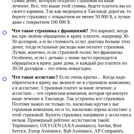
сумма денег, которую потратит страховая на ваше
лечение. Все, что выше этой суммы, будете платить вы из
своего кармана. Так как медицина в Таиланде дорогая, то
берите страховку с покрытием не менее 50 000 $, а лучше
даже с покрытием 100 000 $.
Что такое страховка с франшизой?
Это вариант, когда
вы при любом обращении к врачу платите, например 30-
50 долларов, а если стоимость услуг доктора больше этих
денег, тогда остальные расходы вам оплатит страховая.
Лучше, конечно, если страховой полис без франшизы.
Особенно, если с детьми: с ними часто приходится
обращаться к врачу даже дома, и каждый раз платить по
30-50 долларов – это очень невыгодно.
Что такое ассистанс?
Если очень кратко… Когда надо
обратиться к врачу, вы звоните не в страховую компанию,
а в ассистанс. Страховая платит за ваше лечение, а
ассистанс – это сервисная компания, которая организует
ваше лечение в Таиланде. Так устроены все страховки.
Поэтому важно не только то, насколько крутая у вас
страховая компания, но и то, насколько хорош ассистанс у
этой страховой. Купить страховку напрямую у ассистанса
нельзя. Примерный рейтинг ассистансов такой:
Tripinsurance, OXYGEN (AXA assistance), Savitar, Best
Service, Europ Assistance, Balt Assistance, AP Companies,