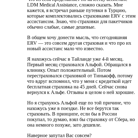
LDM Medical Assistance, сложно сказать. Мне
кажется, я встречал раньше путевки в Турцию,
которые комплектовались страховками ERV с этим
ассистансом. Знаю, что страховки для пакетчиков
обычно слабые, самые дешевые.
В общем хочу донести мысль, что сегодняшняя
ERV — это совсем другая страховая и что про их
новый ассистанс мало что известно.
Я нахожусь сейчас в Тайланде уже 4-й месяц.
Первый месяц страховался Альфой. Обращался в
клинику. Опыт положительный. Потом
перестраховался страховкой от Тинькофф, потому
что вдруг вспомнил, что у меня с кредиткой идет
бесплатная страховка на 45 дней. Сейчас снова
вернулся к Альфе. Отзывы в целом о ней хорошие.
Но я страхуюсь Альфой еще по той причине, что
нахожусь уже в поездке. Не все берутся так
страховать. В принципе, если бы в России
покупал, то думаю, взял бы страховку от Сбера, но
она немного похуже, зато дешевле.
Наверное запутал Вас совсем?