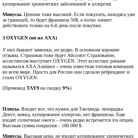
купирование хронических заболеваний и аллергия.
Минусы.
Ценник тоже высокий. Если покупать, находясь уже
за границей, то будет франшиза 50$, а полис начнет
действовать только на 6-й день после покупки.
3 OXYGEN (он же AXA)
У них бывают заминки, но редко. В основном хорошие
отзывы. Страховая тоже будет Абсолют Страхование,
ассистансом выступает OXYGEN. Этот ассистанс раньше
назывался AXA Assistace – очень известная топовая компания
во всем мире. Просто для России они сделали ребрендинг и
стали OXYGEN.
(Промокод
TAY9
на скидку
9%
)
Цены на OXYGEN со скидкой 9% →
Плюсы.
Входит все, что нужно для Таиланда: лихорадка
Денге, ковид, купирование аллергии, нет франшизы. Еще
входят солнечные ожоги – очень редко встречается эта опция.
Высокая сумма покрытия – 100 000 $.
Минусы.
Высокая цена, не входит купирование хронических