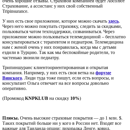
очень хорошие отзывы. Страховой компанией будет Абсолют
Страхование, а ассистанс у них свой собственный
Tripinsurance.
У них есть свое приложение, которое можно скачать
здесь
.
Через него можно покупать страховку, следить за скидками,
пользоваться чатом техподдержки, созваниваться. Через
приложение можно пользоваться телемедициной – бесплатно
консультироваться с терапевтом и педиатром. Телемедицина
нам с женой очень у них понравилась, когда мы с детьми
ездили в Турцию. Так как мы беспокойные родители, то
частенько звонили педиатру.
Трипиншуранс клиентоориентированная и открытая
компания. Например, у них есть своя ветка на
форуме
Винского
. Люди туда тоже пишут, если есть вопросы, и
консультант Ольга отвечает на все вопросы довольно
оперативно.
(Промокод
KNPKLUB
на скидку
10%
)
Tripinsurance со скидкой 10% →
Плюсы.
Очень высокие страховые покрытия — до 1 млн. $.
Таких покрытий больше ни у кого в России нет. Входят все
важные для Таиланда опции: лихорадка Денге, ковид,