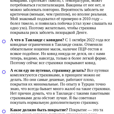
комарами. Протекает тяжело, с температурой, может
потребоваться госпитализация. Вакцины от нее нет, и
можно заболевать повторно. Вероятность заболеть не
критичная (меньше, чем гриппом), но вполне реальная.
Мой знакомый подхватил её примерно в 2010 году –
болел тяжело, и появилась побочка (стал хуже слышать на
одно ухо). Поэтому желательно, чтобы страховка
покрывала риск заболеть лихорадкой Денге.
А что в Таиланде с ковидом?
С 1 октября 2022 года все
ковидные ограничения в Таиланде сняли. Отменили
обязательное ношение масок, наличие ПЦР-тестов и
всякое подобное. Но ковид никуда не делся, он с нами
теперь, видимо, навсегда, только в более легкой форме.
Поэтому сейчас все страховки покрывают ковид.
А если еду по путевке, страховку делать?
Все путевки
комплектуются страховками, в принципе можно не
делать. Но они самые дешевые, работают плохо,
покрытия их минимальные. По опыту в Турции точно
знаю, что всегда бывает много жалоб на такие страховки.
Нет причин думать, что в Таиланде с такими пакетными
страховками дела обстоят лучше. Я бы советовал
покупать нормальную дополнительную страховку.
Какое должно быть покрытие?
Покрытие — это та