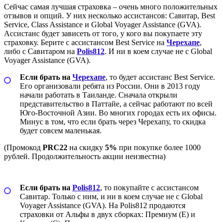
Сейчас самая лучшая страховка – очень много положительных
отзывов и опций. У них несколько ассистансов: Савитар, Best
Service, Class Assistance и Global Voyager Assistance (GVA).
Ассистанс будет зависеть от того, у кого вы покупаете эту
страховку. Берите с ассистансом Best Service на
Черехапе
,
либо с Савитаром на
Polis812
. И ни в коем случае не с Global
Voyager Assistance (GVA).
Если брать на
Черехапе
, то будет ассистанс Best Service.
Его организовали ребята из России. Они в 2013 году
начали работать в Таиланде. Сначала открыли
представительство в Паттайе, а сейчас работают по всей
Юго-Восточной Азии. Во многих городах есть их офисы.
Минус в том, что если брать через Черехапу, то скидка
будет совсем маленькая.
(Промокод
PRC22
на скидку
5%
при покупке более 1000
рублей. Продолжительность акции неизвестна)
Альфа + Best Service на Черехапе →
Если брать на
Polis812
, то покупайте с ассистансом
Савитар. Только с ним, и ни в коем случае не с Global
Voyager Assistance (GVA). На Polis812 продаются
страховки от Альфы в двух сборках: Премиум (E) и