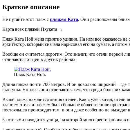
Краткое описание
Не путайте этот пляж с
пляжем Ката
. Они расположены близко
Карта всех пляжей Пхукета →
Пляж Ката Ной меня приятно удивил. На нем всё оказалось на 
архитектор, который сначала нарисовал его на бумаге, а потом 
Вообще он считается дорогим. Это значит, что отели первой 
отличаются от цен в других районах.
Пляж Ката Ной.
Длина пляжа почти 700 метров. И он довольно широкий – где-т
выступы. Но здесь они отличаются тем, что среди больших кам
Выше пляжа находится линия отелей. Как я уже сказал, отели 
зданием отеля и пляжем было большое общественное пространс
постояльцев происходит там, и они даже особенно не выходят к 
За отелями находится улица, на которой много ресторанчиков и
Пляж очень чистый. Особенно это бросается в глаза, когда пр