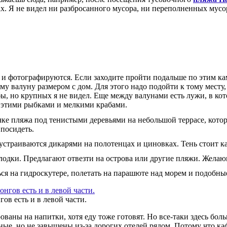
ах. Я не видел ни разбросанного мусора, ни переполненных мусо
и фотографируются. Если заходите пройти подальше по этим камн
му валуну размером с дом. Для этого надо подойти к тому месту,
, но крупных я не видел. Еще между валунами есть лужи, в кото
а этими рыбками и мелкими крабами.
чке пляжа под тенистыми деревьями на небольшой террасе, кото
 посидеть.
 устраиваются дикарями на полотенцах и циновках. Тень стоит к
лодки. Предлагают отвезти на острова или другие пляжи. Желаю
ся на гидроскутере, полетать на парашюте над морем и подобны
ов есть и в левой части.
ваны на напитки, хотя еду тоже готовят. Но все-таки здесь боль
ные, но не завышены из-за дорогих отелей рядом. Потому что к