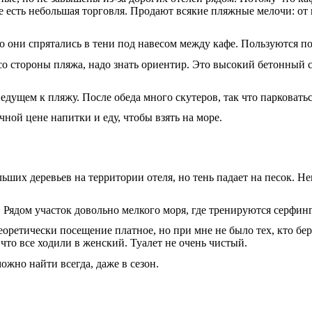
афе есть небольшая торговля. Продают всякие пляжные мелочи: от
о они спрятались в тени под навесом между кафе. Пользуются п
со стороны пляжа, надо знать ориентир. Это высокий бетонный 
едущем к пляжу. После обеда много скутеров, так что парковать
ной цене напитки и еду, чтобы взять на море.
льших деревьев на территории отеля, но тень падает на песок. Н
 Рядом участок довольно мелкого моря, где тренируются серфин
еоретически посещение платное, но при мне не было тех, кто бе
что все ходили в женский. Туалет не очень чистый.
ожно найти всегда, даже в сезон.