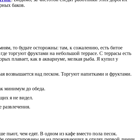
рных баков.
ям, то будьте осторожны: там, к сожалению, есть битое
 где торгуют фруктами на небольшой террасе. С террасы есть
рых плавает, как в аквариуме, мелкая рыба. Я купил у
рая возвышается над песком. Торгуют напитками и фруктами.
ак минимум до обеда.
щих я не видел.
е развлечения.
ше пьют, чем едят. В одном из кафе вместо пола песок.
афе ориентированы не на проживающих в отелях первой линии,