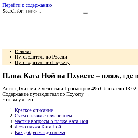
Перейти к содержанию
Search for:
Главная
Путеводитель по России
Путеводитель по Пхукету
Пляж Ката Ной на Пхукете – пляж, где в
Автор
Дмитрий Хмелевской
Просмотров
496
Обновлено
18.02
Содержание путеводителя по Пхукету →
Что вы узнаете
Краткое описание
Схема пляжа с пояснением
Частые вопросы о пляже Ката Ной
Фото пляжа Ката Ной
Как добраться до пляжа