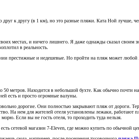
 друг к другу (в 1 км), но это разные пляжи. Ката Ной лучше, че
своих местах, и ничего лишнего. Я даже однажды сказал своим з
воплотил в реальность.
линии престижные и недешевые. Но пройти на пляж может любой
о 50 метров. Находится в небольшой бухте. Как обычно почти на
ней есть и просто огромные валуны.
довольно дорогие. Они полностью закрывают пляж от дороги. Те
тво. На нем для жителей отеля установлены лежаки, работают п
морю. Если вы не гость отеля, то проходить туда нельзя.
 есть сетевой магазин 7-Eleven, где можно купить по обычной це
иезжаешь сюда, например, после посещения тусовочного
пляжа П