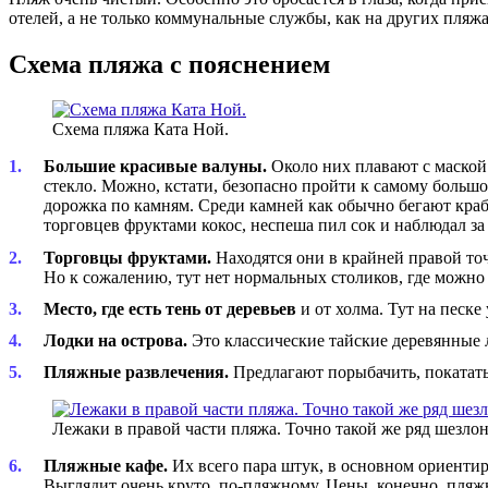
отелей, а не только коммунальные службы, как на других пляж
Схема пляжа с пояснением
Схема пляжа Ката Ной.
Большие красивые валуны.
Около них плавают с маской 
стекло. Можно, кстати, безопасно пройти к самому большо
дорожка по камням. Среди камней как обычно бегают крабы
торговцев фруктами кокос, неспеша пил сок и наблюдал з
Торговцы фруктами.
Находятся они в крайней правой то
Но к сожалению, тут нет нормальных столиков, где можно
Место, где есть тень от деревьев
и от холма. Тут на песке
Лодки на острова.
Это классические тайские деревянные 
Пляжные развлечения.
Предлагают порыбачить, покатать
Лежаки в правой части пляжа. Точно такой же ряд шезлонг
Пляжные кафе.
Их всего пара штук, в основном ориентиро
Выглядит очень круто, по-пляжному. Цены, конечно, пляж