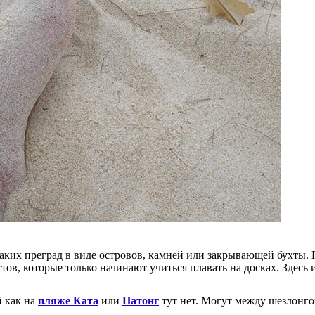
аких преград в виде островов, камней или закрывающей бухты. П
в, которые только начинают учиться плавать на досках. Здесь и
й как на
пляже Ката
или
Патонг
тут нет. Могут между шезлонго