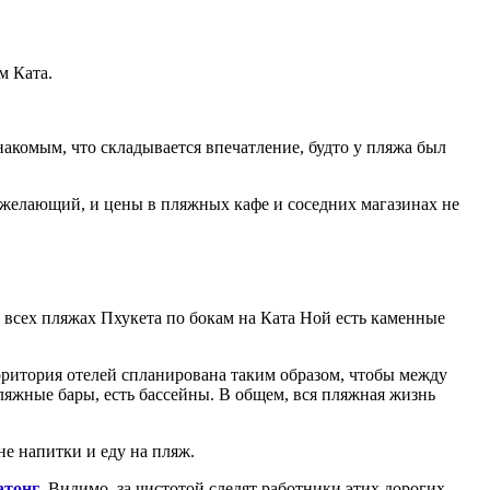
м Ката.
накомым, что складывается впечатление, будто у пляжа был
 желающий, и цены в пляжных кафе и соседних магазинах не
 всех пляжах Пхукета по бокам на Ката Ной есть каменные
рритория отелей спланирована таким образом, чтобы между
ляжные бары, есть бассейны. В общем, вся пляжная жизнь
не напитки и еду на пляж.
атонг
. Видимо, за чистотой следят работники этих дорогих